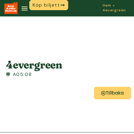
Köp biljett
Hem
»
4evergreen
4evergreen
A05:08
Tillbaka