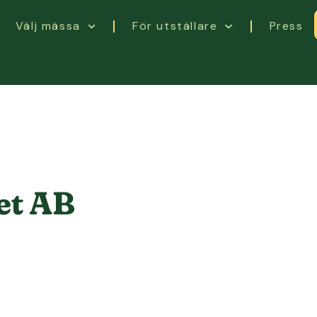
Välj mässa
För utställare
Press
et AB