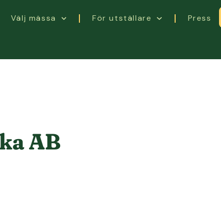
Välj mässa
För utställare
Press
ka AB