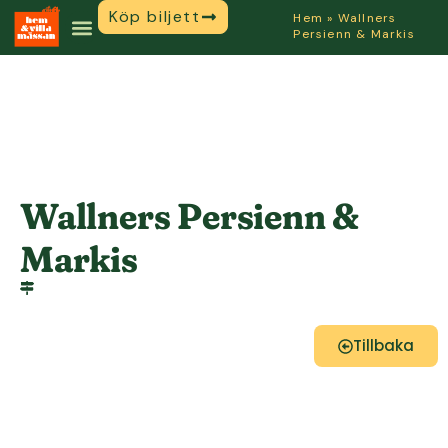
Köp biljett
Hem
»
Wallners
Persienn & Markis
Wallners Persienn &
Markis
Tillbaka