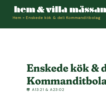
Hem
»
Enskede kök & deli Kommanditbolag
Enskede kök & d
Kommanditbol
A13:21 & A23:02