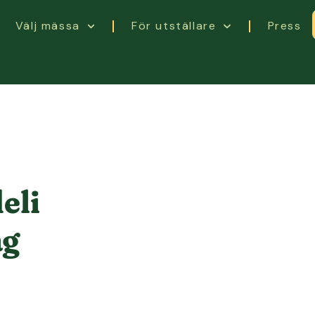
Välj mässa
För utställare
Press
eli
ag