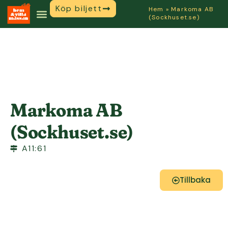
Köp biljett
Hem
»
Markoma AB
(Sockhuset.se)
Markoma AB
(Sockhuset.se)
A11:61
Tillbaka