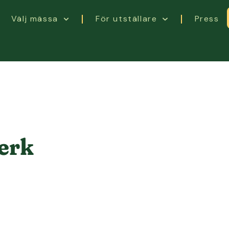
Välj mässa
För utställare
Press
erk