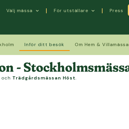
Välj mässa
För utställare
Press
ckholm
Inför ditt besök
Om Hem & Villamäss
ion - Stockholmsmäss
och
Trädgårdsmässan Höst
.