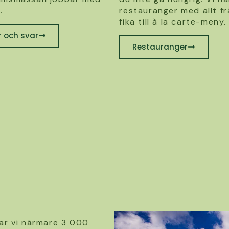
.
restauranger med allt fr
fika till à la carte-meny.
r och svar
Restauranger
ar vi närmare 3 000