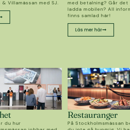
 & Villamässan med SJ.
med betalning? Går det
ladda mobilen? All infor
finns samlad här!
Läs mer här
het
Restauranger
ar du hur
På Stockholmsmässan b
lmsmässan jobbar med
du inte gå hungrig. Vi ha