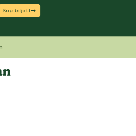
Köp biljett
an
an