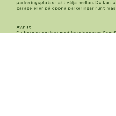
parkeringsplatser att välja mellan. Du kan p
garage eller på öppna parkeringar runt mäs
Avgift
Du betalar enklast med betalapparna EasyPa
Områdeskoden anges tydligt vid respektive
– I garaget kostar det 65 kr/timme eller 19
– Utomhus kostar det 55 kr/timme eller 170
Förutom ovanstående avgift kan även en tr
tillkomma beroende på vilken app och avtal
Betalautomaterna tar även kort.