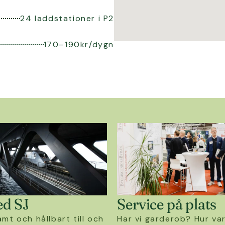
24 laddstationer i P2
170–190kr/dygn
d SJ
Service på plats
mt och hållbart till och
Har vi garderob? Hur va