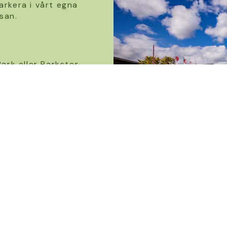
arkera i vårt egna
san.
rk eller Parkster.
 parkeringsområde.
0 kr/dag
 kr/dag
ansaktionsavgift
 du har.